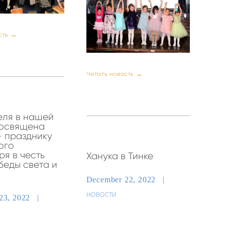
сть →
Читать новость →
еля в нашей
освящена
— празднику
ого
ря в честь
Ханука в Тинке
беды света и
December 22, 2022
НОВОСТИ
23, 2022