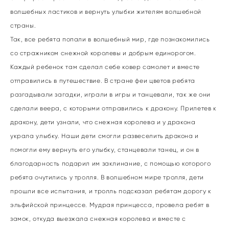
волшебных ластиков и вернуть улыбки жителям волшебной
страны.
Так, все ребята попали в волшебный мир, где познакомились
со стражником снежной королевы и добрым единорогом.
Каждый ребенок там сделал себе ковер самолет и вместе
отправились в путешествие. В стране феи цветов ребята
разгадывали загадки, играли в игры и танцевали, так же они
сделали веера, с которыми отправились к дракону. Прилетев к
дракону, дети узнали, что снежная королева и у дракона
украла улыбку. Наши дети смогли развеселить дракона и
помогли ему вернуть его улыбку, станцевали танец, и он в
благодарность подарил им заклинание, с помощью которого
ребята очутились у тролля. В волшебном мире тролля, дети
прошли все испытания, и тролль подсказал ребятам дорогу к
эльфийской принцессе. Мудрая принцесса, провела ребят в
замок, откуда выезжала снежная королева и вместе с