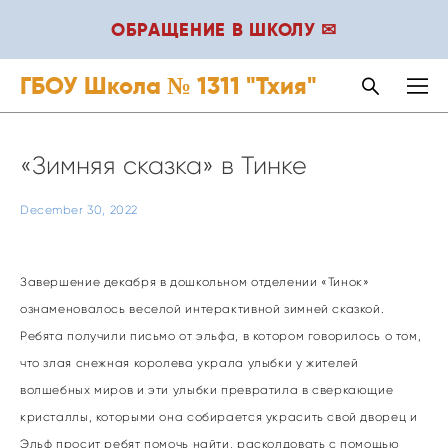
ОБРАЩЕНИЕ В ШКОЛУ ✉
ГБОУ Школа № 1311 "Тхия"
«Зимняя сказка» в Тинке
December 30, 2022
Завершение декабря в дошкольном отделении «Тинок»
ознаменовалось веселой интерактивной зимней сказкой.
Ребята получили письмо от эльфа, в котором говорилось о том,
что злая снежная королева украла улыбки у жителей
волшебных миров и эти улыбки превратила в сверкающие
кристаллы, которыми она собирается украсить свой дворец и
Эльф просит ребят помочь найти, расколдовать с помощью