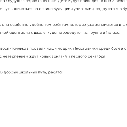
ппа «Будущий первоклассник». Дети будут приходить к нам 3 раза
начнут заниматься со своими будущими учителями, подружатся с 
 она особенно удобна тем ребятам, которые уже занимаются в шк
ной адаптации к школе, куда переведутся из группы в 1 класс.
 воспитанников провели наши мадрихи (наставники среди более с
 с нетерпением ждут новых занятий и первого сентября.
В добрый школьный путь, ребята!