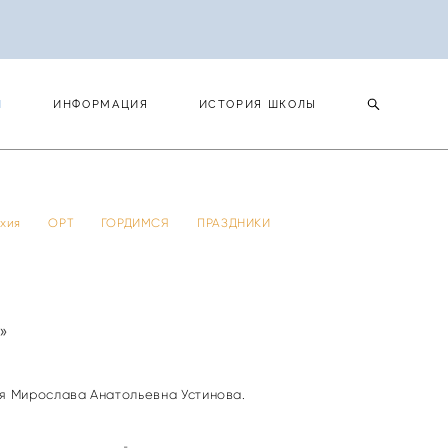
И
ИНФОРМАЦИЯ
ИСТОРИЯ ШКОЛЫ
И
ИНФОРМАЦИЯ
ИСТОРИЯ ШКОЛЫ
 тхия
ОРТ
ГОРДИМСЯ
ПРАЗДНИКИ
»
ия Мирослава Анатольевна Устинова.