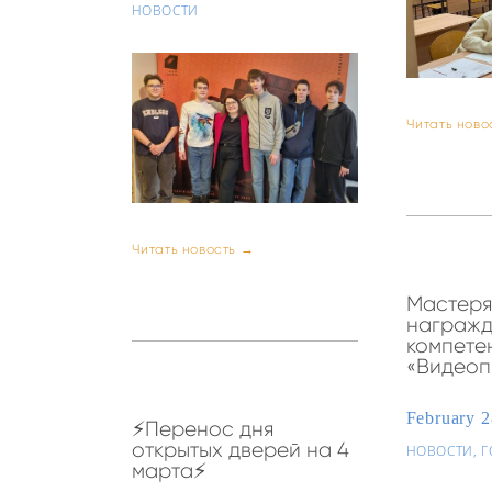
НОВОСТИ
Читать ново
Читать новость →
Мастеря
награжд
компете
«Видеоп
February 
⚡Перенос дня
открытых дверей на 4
НОВОСТИ,
Г
марта⚡