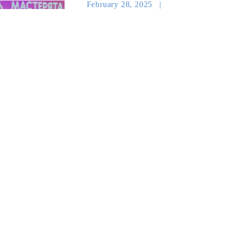
February 28, 2025
АНОНСЫ
сть →
Читать новость →
...
...