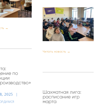
сть →
Читать новость →
та:
ение по
нции
роизводство»
Шахматная лига:
28, 2025
расписание игр
марта
ОРДИМСЯ