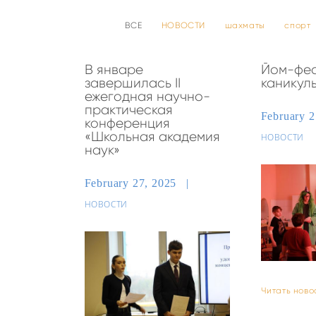
ВСЕ
НОВОСТИ
шахматы
спорт
В январе
Йом-фес
завершилась II
каникул
ежегодная научно-
практическая
February 
конференция
«Школьная академия
НОВОСТИ
наук»
February 27, 2025
НОВОСТИ
Читать ново