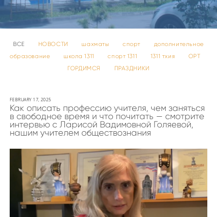
ВСЕ
НОВОСТИ
шахматы
спорт
дополнительное
образование
школа 1311
спорт 1311
1311 тхия
ОРТ
ГОРДИМСЯ
ПРАЗДНИКИ
FEBRUARY 17, 2025
Как описать профессию учителя, чем заняться
в свободное время и что почитать — смотрите
интервью с Ларисой Вадимовной Голяевой,
нашим учителем обществознания