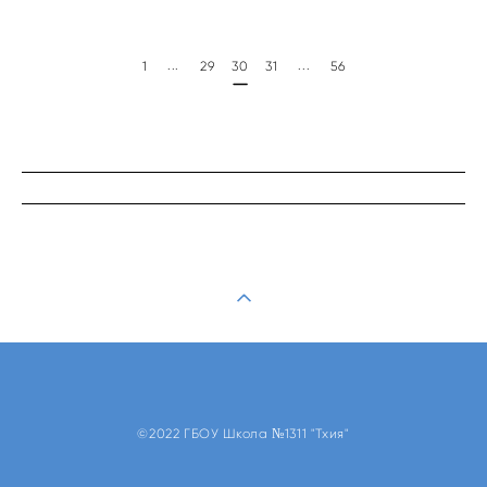
...
...
1
29
30
31
56
©2022 ГБОУ Школа №1311 "Тхия"