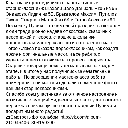
К рассказу присоединились наши активные
старшеклассники: Шахали-Заде Даниэль Якоб из 6Б,
Эйвазова Лидия из 5Б, Брызгалов Максим, Путилов
Тихон, Смирнов Матвей из 6А и Тетро Алекса из 8Л.
Поскольку Пурим – это веселый праздник, на котором
люди традиционно надевают костюмы сказочных
персонажей и героев, старшие школьники
организовали мастер-класс по изготовлению масок.
Тетро Алекса показала первоклассникам, как создать
яркие и оригинальные маски, и все ребята с
удовольствием включились в процесс творчества.
Старшие товарищи помогали малышам на каждом
этапе, и в итоге у нас получились замечательные
работы! По завершении мастер-класса ребята
примерили свои маски и сделали совместное фото с
нашими старшеклассниками.
Спасибо всем участникам за отличное настроение и
позитивные эмоции! Надеемся, что этот урок поможет
первоклассникам лучше понять традиции Пурима и
подарит им много радости!
📸Смотреть фотоальбом:
http://vk.com/album-
210946406_308159390