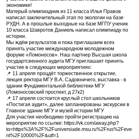
экономике!
Матерый олимпиадник из 11 класса Илья Правов
написал заключительный этап по экологии на базе
РУДН. А в прошлые выходные на базе МГПУ ученик
10 класса Шавротов Даниель написал олимпиаду по
истории.
Мы ждём результатов и пока приглашаем всех
принять участие международном молодежном
форуме «Ломоносов». Наш партнер Высшая школа
государтсвенного аудита МГУ приглашает принять
участие в следующих мероприятиях:
📌 11 апреля процдёт торжественное открытие,
лекция ректора МГУ В.А. Садовничего, выставка - в
здании Фундаментальной библиотеки МГУ
(Ломоносовский проспект, д 27к2)
📌 17 апреля состоится круглый стол школьников
«Постигая аудит», далее запланированы экскурсии в
Главное здание МГУ и музей истории МГУ
Для участия необходимо пройти регистрацию на
мероприятие по ссылке:
https://vk.com/away.php?
to=https%3A%2F%2Funiversiade.msu.ru%2Frus%2Feve
nt%2F10000%2F&utf=1