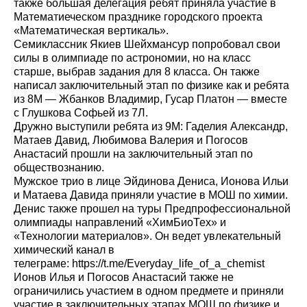
также большая делегация ребят приняла участие в
Математиеческом празднике городского проекта
«Математическая вертикаль».
Семиклассник Якиев Шейхмансур попробовал свои
силы в олимпиаде по астрономии, но на класс
старше, выбрав задания для 8 класса. Он также
написал заключительный этап по физике как и ребята
из 8М — Жбанков Владимир, Гусар Платон — вместе
с Глушкова Софьей из 7Л.
Дружно выступили ребята из 9М: Гаделия Александр,
Матаев Давид, Любимова Валерия и Погосов
Анастасий прошли на заключительный этап по
обществознанию.
Мужское трио в лице Эйдинова Дениса, Ионова Ильи
и Матаева Давида приняли участие в МОШ по химии.
Денис также прошел на туры Предпрофессиональной
олимпиады направлений «ХимБиоТех» и
«Технологии материалов». Он ведет увлекательный
химический канал в
телеграме:
https://t.me/Everyday_life_of_a_chemist
Ионов Илья и Погосов Анастасий также не
ограничились участием в одном предмете и приняли
участие в заключительных этапах МОШ по физике и