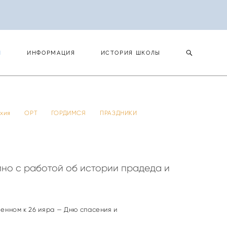
И
ИНФОРМАЦИЯ
ИСТОРИЯ ШКОЛЫ
И
ИНФОРМАЦИЯ
ИСТОРИЯ ШКОЛЫ
 тхия
ОРТ
ГОРДИМСЯ
ПРАЗДНИКИ
ино с работой об истории прадеда и
ченном к 26 ияра — Дню спасения и