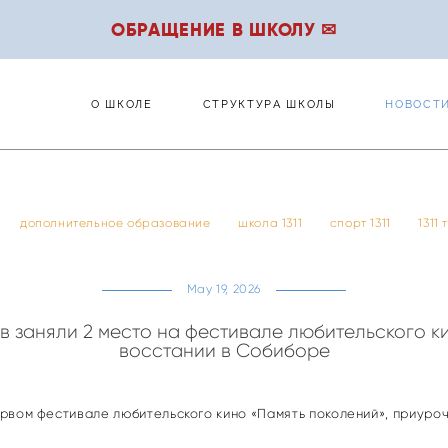
ОБРАЩЕНИЕ В ШКОЛУ ✉
О ШКОЛЕ
СТРУКТУРА ШКОЛЫ
НОВОСТ
О ШКОЛЕ
СТРУКТУРА ШКОЛЫ
НОВОСТ
дополнительное образование
школа 1311
спорт 1311
1311
May 19, 2026
ов заняли 2 место на фестивале любительского к
восстании в Собиборе
первом фестивале любительского кино «Память поколений», приуро