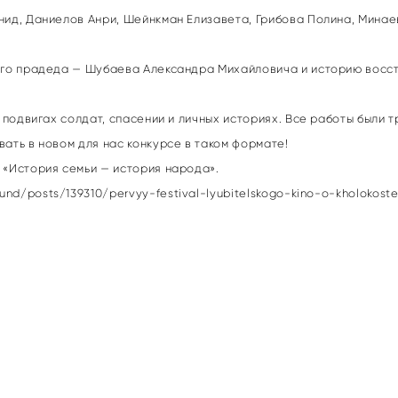
нид, Даниелов Анри, Шейнкман Елизавета, Грибова Полина, Минае
его прадеда — Шубаева Александра Михайловича и историю восст
, подвигах солдат, спасении и личных историях. Все работы были
ать в новом для нас конкурсе в таком формате!
 «История семьи — история народа».
fund/posts/139310/pervyy-festival-lyubitelskogo-kino-o-kholokos