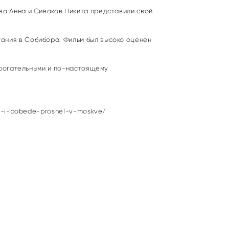
ва Анна и Сиваков Никита представили свой
ания в Собибора. Фильм был высоко оценен
 трогательными и по-настоящему
te-i-pobede-proshel-v-moskve/