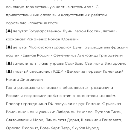
основную торжественную часть в актовый зал. С
приветственными словами и напутствиями к ребятам
обратились почётные гости:
[👤] депутат Государственной Думы, герой России, лётчик-
космонавт Романенко Роман Юрьевич
[👤] депутат Московской городской Думы, руководитель фракции
партии «Единая Россия» Семенников Александр Григорьевич
[👤] заместитель главы управы Сакибова Светлана Викторовна
[👤] главный специалист РДДМ «Движение первых» Каменский
Никита Дмитриевич
Гости рассказали о правах и обязанностях гражданина
России и поздравили ребят с этим знаменательным днём.
Паспорт гражданина РФ получили из рук Романа Юрьевича
Романенко наши ученики: Либерман Николас, Путилов Тихон,
Святочевский Марк, Лиманская Дарья, Шейнкман Елизавета,
Орлова Джарият, Ротенберг Пётр, Якубов Мурад.