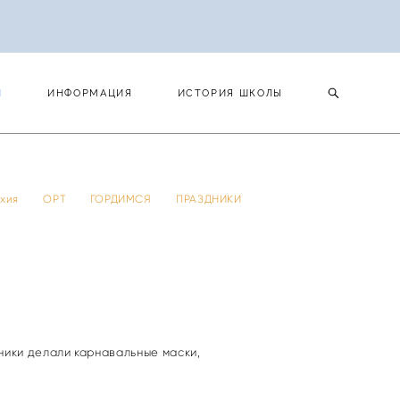
И
ИНФОРМАЦИЯ
ИСТОРИЯ ШКОЛЫ
И
ИНФОРМАЦИЯ
ИСТОРИЯ ШКОЛЫ
 тхия
ОРТ
ГОРДИМСЯ
ПРАЗДНИКИ
ники делали карнавальные маски,