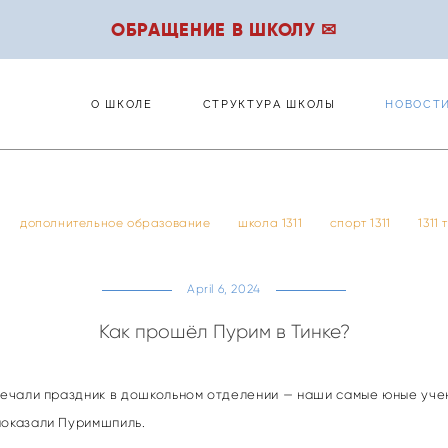
ОБРАЩЕНИЕ В ШКОЛУ ✉
О ШКОЛЕ
СТРУКТУРА ШКОЛЫ
НОВОСТ
О ШКОЛЕ
СТРУКТУРА ШКОЛЫ
НОВОСТ
дополнительное образование
школа 1311
спорт 1311
1311
April 6, 2024
Как прошёл Пурим в Тинке?
тмечали праздник в дошкольном отделении — наши самые юные уче
показали Пуримшпиль.