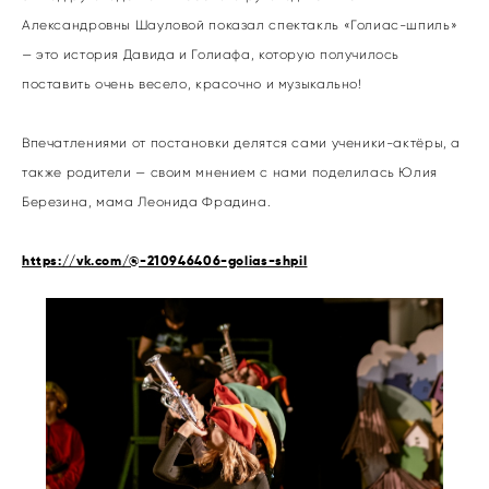
Александровны Шауловой показал спектакль «Голиас-шпиль»
— это история Давида и Голиафа, которую получилось
поставить очень весело, красочно и музыкально!
Впечатлениями от постановки делятся сами ученики-актёры, а
также родители — своим мнением с нами поделилась Юлия
Березина, мама Леонида Фрадина.
https://vk.com/@-210946406-golias-shpil