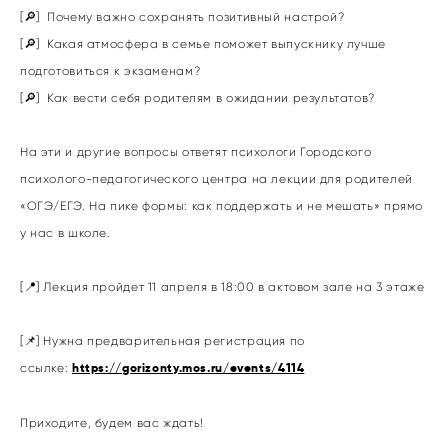
[🔎] Почему важно сохранять позитивный настрой?
[🔎] Какая атмосфера в семье поможет выпускнику лучше
подготовиться к экзаменам?
[🔎] Как вести себя родителям в ожидании результатов?
На эти и другие вопросы ответят психологи Городского
психолого-педагогического центра на лекции для родителей
«ОГЭ/ЕГЭ. На пике формы: как поддержать и не мешать» прямо
у нас в школе.
[📍] Лекция пройдет 11 апреля в 18:00 в актовом зале на 3 этаже
[📌] Нужна предварительная регистрация по
ссылке:
https://gorizonty.mos.ru/events/4114
Приходите, будем вас ждать!