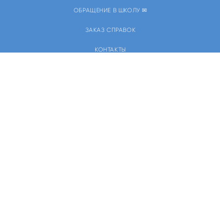
ОБРАЩЕНИЕ В ШКОЛУ ✉
ЗАКАЗ СПРАВОК
КОНТАКТЫ
ПОСТУПЛЕНИЕ В ШКОЛУ
РАСПИСАНИЕ ЗВОНКОВ И ЗАНЯТИЙ
НОВОСТИ И ОБЪЯВЛЕНИЯ
ЕВРЕЙСКИЙ КАЛЕНДАРЬ
1311@edu.mos.ru
сайт от vigbo