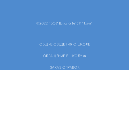
©2022 ГБОУ Школа №1311 "Тхия"
ОБЩИЕ СВЕДЕНИЯ О ШКОЛЕ
ОБРАЩЕНИЕ В ШКОЛУ ✉
ЗАКАЗ СПРАВОК
КОНТАКТЫ
ПОСТУПЛЕНИЕ В ШКОЛУ
РАСПИСАНИЕ ЗВОНКОВ И ЗАНЯТИЙ
НОВОСТИ И ОБЪЯВЛЕНИЯ
ЕВРЕЙСКИЙ КАЛЕНДАРЬ