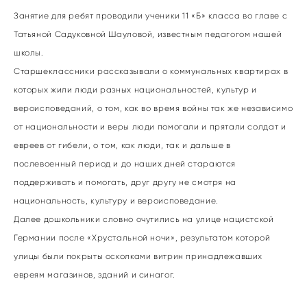
Занятие для ребят проводили ученики 11 «Б» класса во главе с
Татьяной Садуковной Шауловой, известным педагогом нашей
школы.
Старшеклассники рассказывали о коммунальных квартирах в
которых жили люди разных национальностей, культур и
вероисповеданий, о том, как во время войны так же независимо
от национальности и веры люди помогали и прятали солдат и
евреев от гибели, о том, как люди, так и дальше в
послевоенный период и до наших дней стараются
поддерживать и помогать, друг другу не смотря на
национальность, культуру и вероисповедание.
Далее дошкольники словно очутились на улице нацистской
Германии после «Хрустальной ночи», результатом которой
улицы были покрыты осколками витрин принадлежавших
евреям магазинов, зданий и синагог.