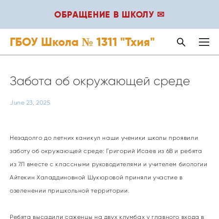
ОБРАЩЕНИЕ В ШКОЛУ ✉
ГБОУ Школа № 1311 "Тхия"
Забота об окружающей среде
June 23, 2025
Незадолго до летних каникул наши ученики школы проявили
заботу об окружающей среде: Григорий Исаев из 6В и ребята
из 7Л вместе с классными руководителями и учителем биологии
Айтекин Халаддиновной Шукюровой приняли участие в
озеленении пришкольной территории.
Ребята высадили саженцы на двух клумбах у главного входа в