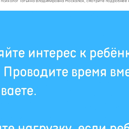
ш психолог Татьяна Владимировна Москалюк, смотрите подробнее 