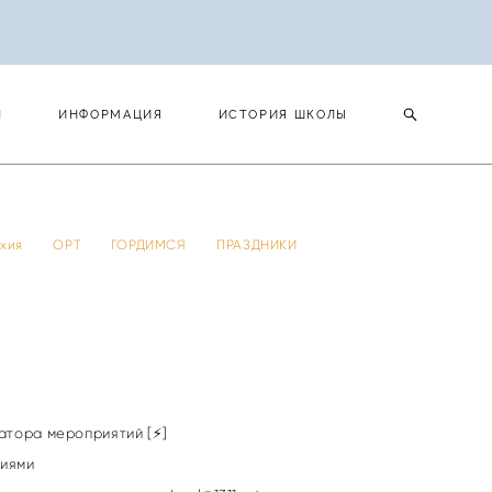
И
ИНФОРМАЦИЯ
ИСТОРИЯ ШКОЛЫ
И
ИНФОРМАЦИЯ
ИСТОРИЯ ШКОЛЫ
 тхия
ОРТ
ГОРДИМСЯ
ПРАЗДНИКИ
атора мероприятий [⚡]
риями