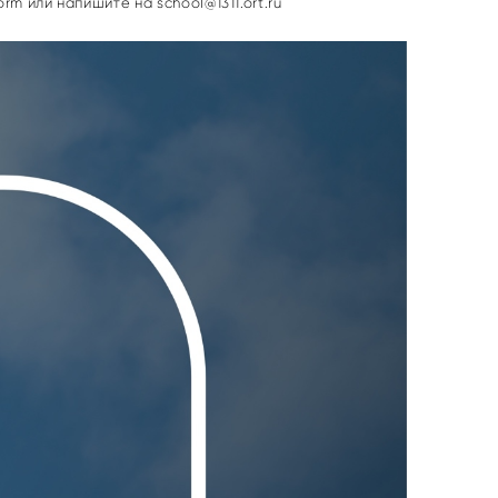
orm
или напишите на school@1311.ort.ru