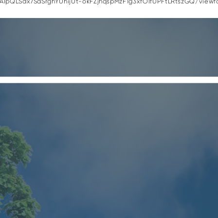
FAIpQLSdx7SaSrghYUhijUt-okFZjhqspMzF1g3xfOIfUPFtLRtszGQ/viewf