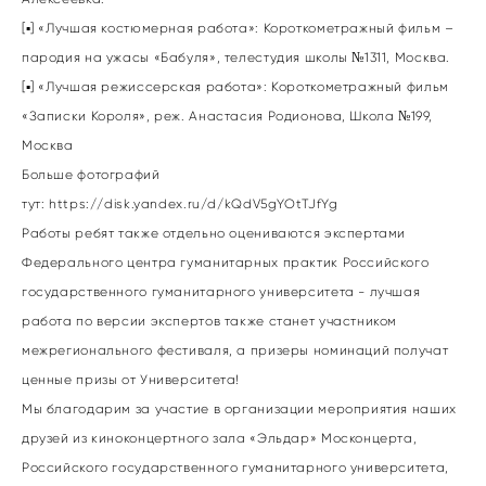
[▪] «Лучшая костюмерная работа»: Короткометражный фильм –
пародия на ужасы «Бабуля», телестудия школы №1311, Москва.
[▪] «Лучшая режиссерская работа»: Короткометражный фильм
«Записки Короля», реж. Анастасия Родионова, Школа №199,
Москва
Больше фотографий
тут:
https://disk.yandex.ru/d/kQdV5gYOtTJfYg
Работы ребят также отдельно оцениваются экспертами
Федерального центра гуманитарных практик Российского
государственного гуманитарного университета - лучшая
работа по версии экспертов также станет участником
межрегионального фестиваля, а призеры номинаций получат
ценные призы от Университета!
Мы благодарим за участие в организации мероприятия наших
друзей из киноконцертного зала «Эльдар» Москонцерта,
Российского государственного гуманитарного университета,