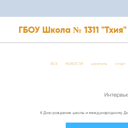
ГБОУ Школа № 1311 "Тхия"
ГБОУ Школа № 1311 "Тхия"
ВСЕ
НОВОСТИ
шахматы
спорт
Интервь
К Дню рождения школы и международному Дн