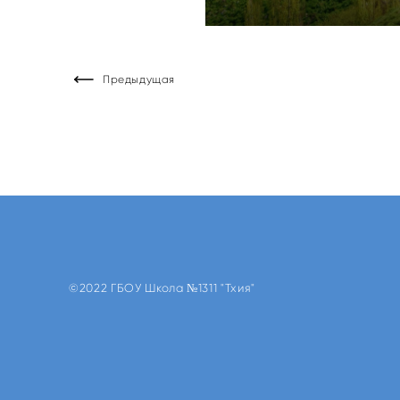
Предыдущая
©2022 ГБОУ Школа №1311 "Тхия"