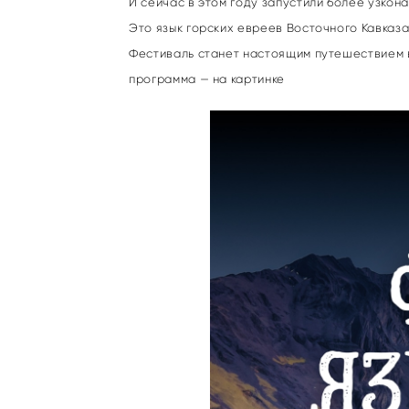
И сейчас в этом году запустили более узкон
Это язык горских евреев Восточного Кавказа
Фестиваль станет настоящим путешествием в 
программа — на картинке