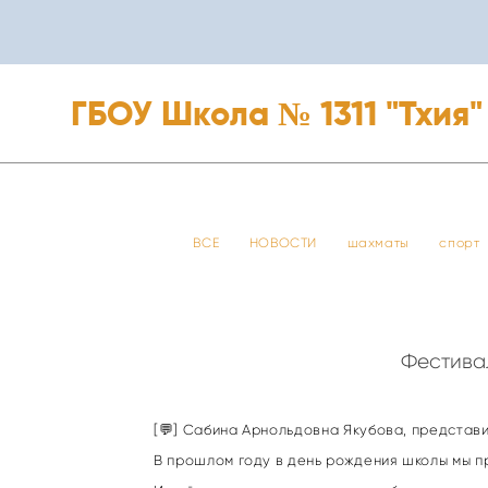
ГБОУ Школа № 1311 "Тхия"
ГБОУ Школа № 1311 "Тхия"
ВСЕ
НОВОСТИ
шахматы
спорт
Фестивал
[💬] Сабина Арнольдовна Якубова, представ
В прошлом году в день рождения школы мы п