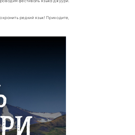
проводим фестиваль языка джуури.
охранить редкий язык! Приходите,