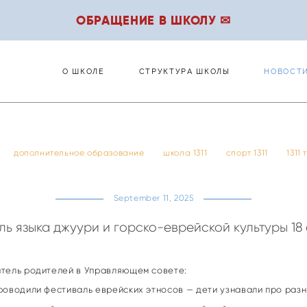
ОБРАЩЕНИЕ В ШКОЛУ ✉
О ШКОЛЕ
СТРУКТУРА ШКОЛЫ
НОВОСТ
О ШКОЛЕ
СТРУКТУРА ШКОЛЫ
НОВОСТ
дополнительное образование
школа 1311
спорт 1311
1311
September 11, 2025
ь языка джуури и горско-еврейской культуры 18
итель родителей в Управляющем совете:
роводили фестиваль еврейских этносов — дети узнавали про разн