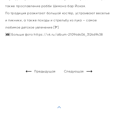
также прославление рабби Шимона бар Йохая.
По традиция разжигают большой костёр, устраивают веселье
и пикники, а также походы и стрельбу из лука — самое
любимое детское увлечение [🏹]
[📸] Больше фото
https://vk.ru/album-210946406_312469438
Предыдущая
Следующая