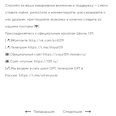
Спасибо за ваши ежедневные внимание и поддержку — смело
ставьте лайки, репостите и комментируйте, рассказывайте о
нас друзьям, приглашайте знакомых и конечно следите за
нашими постами [💙]
Присоединяйтесь к официальным каналам Школы 1311:
[📍] ВКонтакте
http://vk.com/sch1311
[📍] Телеграм
https://t.me/thiya1311
[🌐] Официальный сайт
https://couz1311.mskobr.ru/
[🌐] Сайт-спутник
https://1311.ru/
[🔗] Мы входим в сеть школ ОРТ, телеграм ОРТ в
России:
https://t.me/ortinrussia
Предыдущая
Следующая