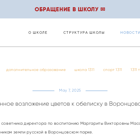
ОБРАЩЕНИЕ В ШКОЛУ ✉
О ШКОЛЕ
СТРУКТУРА ШКОЛЫ
НОВОСТ
О ШКОЛЕ
СТРУКТУРА ШКОЛЫ
НОВОСТ
дополнительное образование
школа 1311
спорт 1311
1311
May 7, 2025
нное возложение цветов к обелиску в Воронцов
ом советника директора по воспитанию Маргариты Викторовны Ма
никам земли русской в Воронцовском парке.