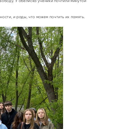
вободу. У обелиска ученики почтили минутой
сти, и рады, что можем почтить их память.