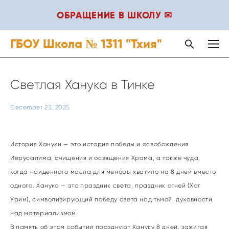
ОБРАЩЕНИЕ В ШКОЛУ ✉
ГБОУ Школа № 1311 "Тхия"
Светлая Ханука в Тинке
December 23, 2025
История Хануки — это история победы и освобождения
Иерусалима, очищения и освящения Храма, а также чуда,
когда найденного масла для меноры хватило на 8 дней вместо
одного. Ханука — это праздник света, праздник огней (Хаг
Урим), символизирующий победу света над тьмой, духовности
над материализмом.
В память об этом событии празднуют Хануку 8 дней, зажигая