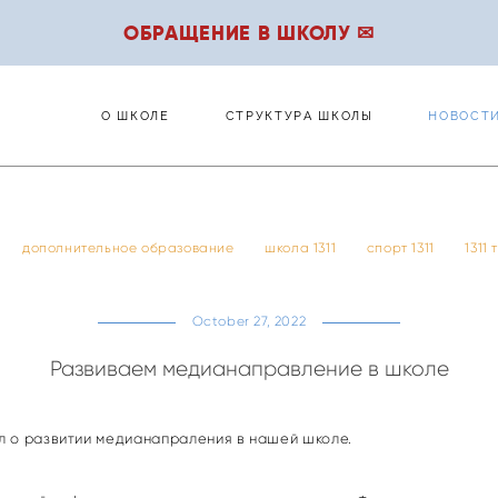
ОБРАЩЕНИЕ В ШКОЛУ ✉
О ШКОЛЕ
СТРУКТУРА ШКОЛЫ
НОВОСТ
О ШКОЛЕ
СТРУКТУРА ШКОЛЫ
НОВОСТ
дополнительное образование
школа 1311
спорт 1311
1311
October 27, 2022
Развиваем медианаправление в школе
л о развитии медианапраления в нашей школе.