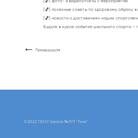
[🏀] фото‑ и видеоотчёты с мероприятий
[🏀] полезные советы по здоровому образу ж
[🏀] новости о достижениях наших спортсме
Будьте в курсе событий школьного спорта —
Предыдущая
©2022 ГБОУ Школа №1311 "Тхия"