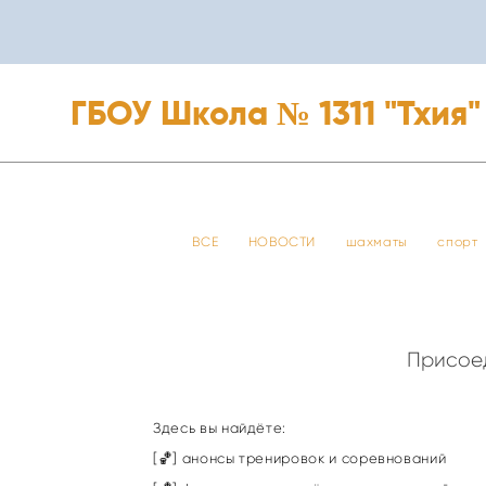
ГБОУ Школа № 1311 "Тхия"
ГБОУ Школа № 1311 "Тхия"
ВСЕ
НОВОСТИ
шахматы
спорт
Присоед
Здесь вы найдёте:
[🏀] анонсы тренировок и соревнований