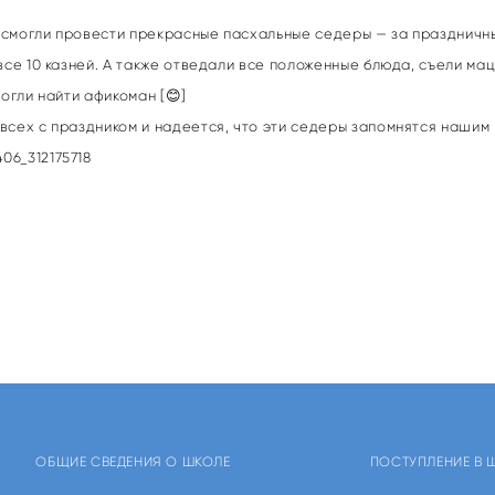
 смогли провести прекрасные пасхальные седеры — за праздничн
се 10 казней. А также отведали все положенные блюда, съели мац
огли найти афикоман [😊]
сех с праздником и надеется, что эти седеры запомнятся нашим 
06_312175718
ОБЩИЕ СВЕДЕНИЯ О ШКОЛЕ
ПОСТУПЛЕНИЕ В 