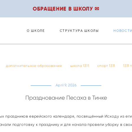
ОБРАЩЕНИЕ В ШКОЛУ ✉
О ШКОЛЕ
СТРУКТУРА ШКОЛЫ
НОВОСТ
О ШКОЛЕ
СТРУКТУРА ШКОЛЫ
НОВОСТ
дополнительное образование
школа 1311
спорт 1311
1311
April 9, 2026
Празднование Песаха в Тинке
ых праздников еврейского календаря, посвящённый Исходу из еги
чали подготовку к празднику и для начала провели уборку в своих