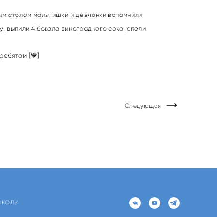
ым столом мальчишки и девчонки вспомнили
у, выпили 4 бокала виноградного сока, спели
ребятам [💙]
Следующая
ШКОЛУ