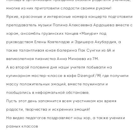
многие из них приготовили сладости своими руками!
Яркие, красочные и интересные номера концерта подготовили
преподаватель музыки Полина Алексеевна Ардашева вместе с
хором, ансамбль грузинских танцев «Мзиури» под
руководством Елены Кавтеладзе и Эдишера Акубардия, а
также талантливая юная балерина Пак Сунгхи из 6А и
великолепная пианистка Анна Минаева из 7М.
А во второй половине дня наши учителя побывали на
кулинарном мастер-классе в кафе Dizengof/99, где получили
массу положительных эмоций, вместе поужинали и
пообщались в неформальной обстановке.
Пусть этот день запомнится всем участникам как время
радости, творчества и искренних эмоций!
На видео педагогов поздравляют наш хор, а также ученики
разных классов