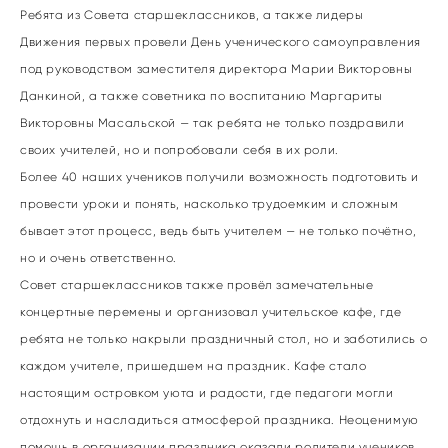
Ребята из Совета старшеклассников, а также лидеры
Движения первых провели День ученического самоуправления
под руководством заместителя директора Марии Викторовны
Данкиной, а также советника по воспитанию Маргариты
Викторовны Масальской — так ребята не только поздравили
своих учителей, но и попробовали себя в их роли.
Более 40 наших учеников получили возможность подготовить и
провести уроки и понять, насколько трудоемким и сложным
бывает этот процесс, ведь быть учителем — не только почётно,
но и очень ответственно.
Совет старшеклассников также провёл замечательные
концертные перемены и организовал учительское кафе, где
ребята не только накрыли праздничный стол, но и заботились о
каждом учителе, пришедшем на праздник. Кафе стало
настоящим островком уюта и радости, где педагоги могли
отдохнуть и насладиться атмосферой праздника. Неоценимую
помощь в организации праздника оказали родители учеников,