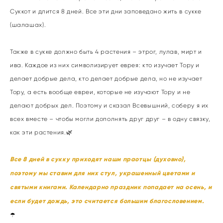
Суккот и длится 8 дней. Все эти дни заповедано жить в сукке
(шалашах).
Также в сукке должно быть 4 растения – этрог, лулав, мирт и
ива. Каждое из них символизирует еврея: кто изучает Тору и
делает добрые дела, кто делает добрые дела, но не изучает
Тору, а есть вообще евреи, которые не изучают Тору и не
делают добрых дел. Поэтому и сказал Всевышний, соберу я их
всех вместе – чтобы могли дополнять друг друг – в одну связку,
как эти растения.🌿
Все 8 дней в сукку приходят наши праотцы (духовно),
поэтому мы ставим для них стул, украшенный цветами и
святыми книгами. Календарно праздник попадает на осень, и
если будет дождь, это считается большим благословением.
☂