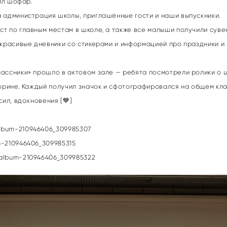
ил шофар.
 администрация школы, приглашённые гости и наши выпускники.
т по главным местам в школе, а также все малыши получили суве
 красивые дневники со стикерами и информацией про праздники и 
ассники» прошло в актовом зале — ребята посмотрели ролики о ш
торине. Каждый получил значок и сфотографировался на общем кл
ил, вдохновения [💙]
album-210946406_309985307
m-210946406_309985315
/album-210946406_309985322