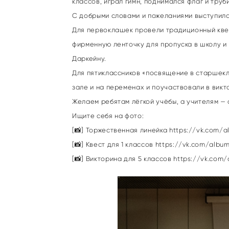
классов, играл гимн, поднимался флаг и труб
С добрыми словами и пожеланиями выступила
Для первоклашек провели традиционный квес
фирменную ленточку для пропуска в школу и
Даркейну.
Для пятиклассников «посвящение в старшекл
зале и на переменах и поучаствовали в вик
Желаем ребятам лёгкой учёбы, а учителям — с
Ищите себя на фото:
[📸] Торжественная линейка
https://vk.com/
[📸] Квест для 1 классов
https://vk.com/albu
[📸] Викторина для 5 классов
https://vk.com