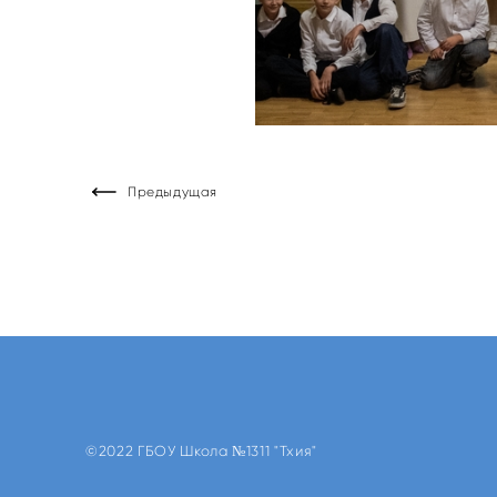
Предыдущая
©2022 ГБОУ Школа №1311 "Тхия"