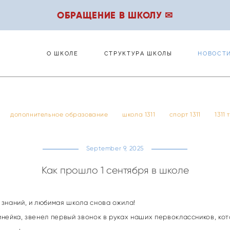
ОБРАЩЕНИЕ В ШКОЛУ ✉
О ШКОЛЕ
СТРУКТУРА ШКОЛЫ
НОВОСТ
О ШКОЛЕ
СТРУКТУРА ШКОЛЫ
НОВОСТ
дополнительное образование
школа 1311
спорт 1311
1311
September 9, 2025
Как прошло 1 сентября в школе
знаний, и любимая школа снова ожила!
ейка, звенел первый звонок в руках наших первоклассников, кот