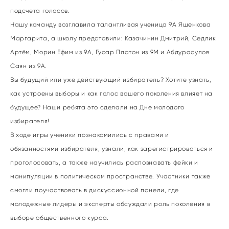
подсчета голосов.
Нашу команду возглавила талантливая ученица 9А Яшенкова
Маргарита, а школу представили: Казачинин Дмитрий, Седлик
Артём, Морин Ефим из 9А, Гусар Платон из 9М и Абдурасулов
Саян из 9А.
Вы будущий или уже действующий избиратель? Хотите узнать,
как устроены выборы и как голос вашего поколения влияет на
будущее? Наши ребята это сделали на Дне молодого
избирателя!
В ходе игры ученики познакомились с правами и
обязанностями избирателя, узнали, как зарегистрироваться и
проголосовать, а также научились распознавать фейки и
манипуляции в политическом пространстве. Участники также
смогли поучаствовать в дискуссионной панели, где
молодежные лидеры и эксперты обсуждали роль поколения в
выборе общественного курса.