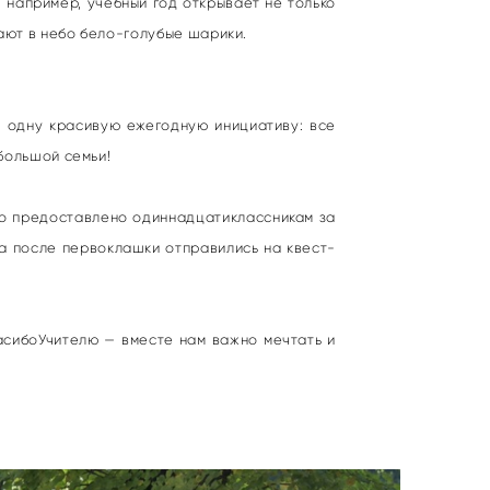
 например, учебный год открывает не только
ают в небо бело-голубые шарики.
ё одну красивую ежегодную инициативу: все
большой семьи!
ло предоставлено одиннадцатиклассникам за
 а после первоклашки отправились на квест-
асибоУчителю — вместе нам важно мечтать и