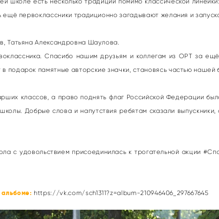
ей школе есть несколько традиций помимо классической линейки:
. А ещё первоклассники традиционно загадывают желания и запуск
ов, Татьяна Александровна Шаулова.
ервоклассника. Спасибо нашим друзьям и коллегам из ОРТ за ещ
 в подарок памятные авторские значки, становясь частью нашей 
арших классов, а право поднять флаг Российской Федерации бы
 школы. Добрые слова и напутствия ребятам сказали выпускники,
кола с удовольствием присоединилась к трогательной акции #Сп
 альбоме:
https://vk.com/sch1311?z=album-210946406_297667645